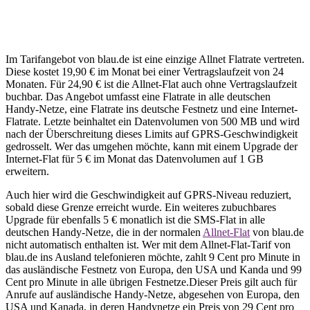
Im Tarifangebot von blau.de ist eine einzige Allnet Flatrate vertreten.
Diese kostet 19,90 € im Monat bei einer Vertragslaufzeit von 24
Monaten. Für 24,90 € ist die Allnet-Flat auch ohne Vertragslaufzeit
buchbar. Das Angebot umfasst eine Flatrate in alle deutschen
Handy-Netze, eine Flatrate ins deutsche Festnetz und eine Internet-
Flatrate. Letzte beinhaltet ein Datenvolumen von 500 MB und wird
nach der Überschreitung dieses Limits auf GPRS-Geschwindigkeit
gedrosselt. Wer das umgehen möchte, kann mit einem Upgrade der
Internet-Flat für 5 € im Monat das Datenvolumen auf 1 GB
erweitern.
Auch hier wird die Geschwindigkeit auf GPRS-Niveau reduziert,
sobald diese Grenze erreicht wurde. Ein weiteres zubuchbares
Upgrade für ebenfalls 5 € monatlich ist die SMS-Flat in alle
deutschen Handy-Netze, die in der normalen
Allnet-Flat
von blau.de
nicht automatisch enthalten ist. Wer mit dem Allnet-Flat-Tarif von
blau.de ins Ausland telefonieren möchte, zahlt 9 Cent pro Minute in
das ausländische Festnetz von Europa, den USA und Kanda und 99
Cent pro Minute in alle übrigen Festnetze.Dieser Preis gilt auch für
Anrufe auf ausländische Handy-Netze, abgesehen von Europa, den
USA und Kanada, in deren Handynetze ein Preis von 29 Cent pro