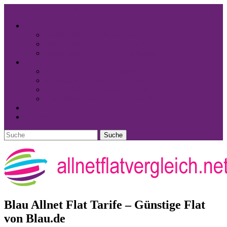
allnetflatvergleich.net
Menü
Netz
Allnet-Flat im D1-Netz (Telekom)
Allnet-Flat im D2-Netz (Vodafone)
Allnet-Flat im o2-Netz (Telefónica)
Tarife
Flat-Tarife mit LTE-Highspeed
Monatlich kündbare Allnet-Flat-Handytarife
Allnet-Flat ohne Datenautomatik
Smartphone-Tarife mit Internet-Flat
Ratgeber
Magazin
Blau Allnet Flat Tarife – Günstige Flat
von Blau.de