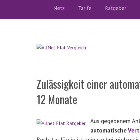
Netz
Tarife
Ratgeber
Zulässigkeit einer autom
12 Monate
Aus gegebenem Anla
automatische
Vert
Recht) zulässig ist, wie sie beispielsw